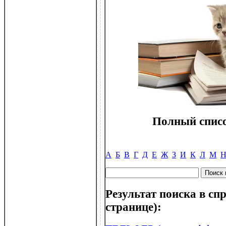
Полный списо
А
Б
В
Г
Д
Е
Ж
З
И
К
Л
М
Результат поиска в спр
странице):