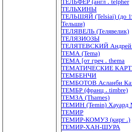
ТЕЛЬФЕР (англ . telpher
ТЕЛЬХИНЫ
ТЕЛЬШЯЙ (Telsiai) (до 
Тельши)
ТЕЛЯВЕЛЬ (Телявелик)
ТЕЛЯЗИОЗЫ
ТЕЛЯТЕВСКИЙ Андрей А
ТЕМА (Tema)
ТЕМА [от греч . thema
ТЕМАТИЧЕСКИЕ КАР
ТЕМБЕНЧИ
ТЕМБОТОВ Асланби Кази
ТЕМБР (франц . timbre)
ТЕМЗА (Thames)
ТЕМИН (Temin) Хауард М
ТЕМИР
ТЕМИР-КОМУЗ (кирг .)
ТЕМИР-ХАН-ШУРА