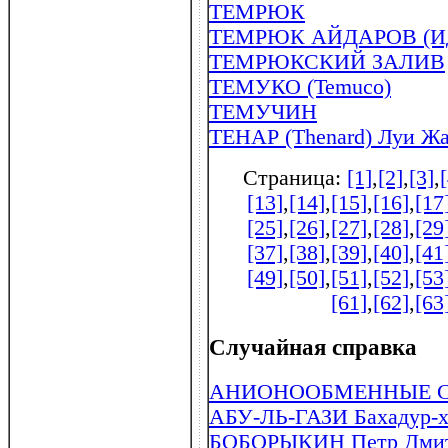
ТЕМРЮК
ТЕМРЮК АЙДАРОВ (Идаров
ТЕМРЮКСКИЙ ЗАЛИВ
ТЕМУКО (Temuco)
ТЕМУЧИН
ТЕНАР (Thenard) Луи Жа
Страница:
[1]
,
[2]
,
[3]
,
[13]
,
[14]
,
[15]
,
[16]
,
[17
[25]
,
[26]
,
[27]
,
[28]
,
[29
[37]
,
[38]
,
[39]
,
[40]
,
[41
[49]
,
[50]
,
[51]
,
[52]
,
[53
[61]
,
[62]
,
[63
Случайная справка
АНИОНООБМЕННЫЕ 
АБУ-ЛЬ-ГАЗИ Бахадур-ха
БОБОРЫКИН Петр Дмитр