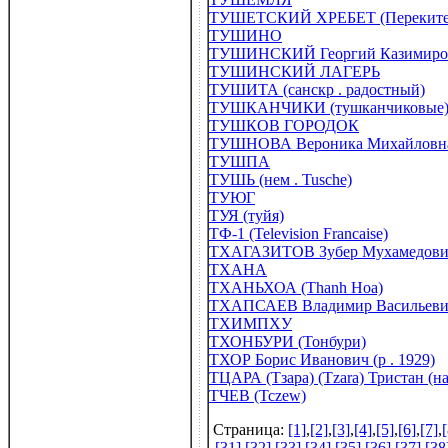
ТУШЕТСКИЙ ХРЕБЕТ (Перекител
ТУШИНО
ТУШИНСКИЙ Георгий Казимирови
ТУШИНСКИЙ ЛАГЕРЬ
ТУШИТА (санскр . радостный)
ТУШКАНЧИКИ (тушканчиковые
ТУШКОВ ГОРОДОК
ТУШНОВА Вероника Михайловна 
ТУШПА
ТУШЬ (нем . Tusche)
ТУЮГ
ТУЯ (туйя)
ТФ-1 (Television Francaise)
ТХАГАЗИТОВ Зубер Мухамедович 
ТХАНА
ТХАНЬХОА (Thanh Hoa)
ТХАПСАЕВ Владимир Васильевич 
ТХИМПХУ
ТХОНБУРИ (Тонбури)
ТХОР Борис Иванович (р . 1929)
ТЦАРА (Тзара) (Tzara) Тристан (н
ТЧЕВ (Tczew)
Страница:
[1]
,
[2]
,
[3]
,
[4]
,
[5]
,
[6]
,
[7]
,
[
[31]
,
[32]
,
[33]
,
[34]
,
[35]
,
[36]
,
[37]
,
[38