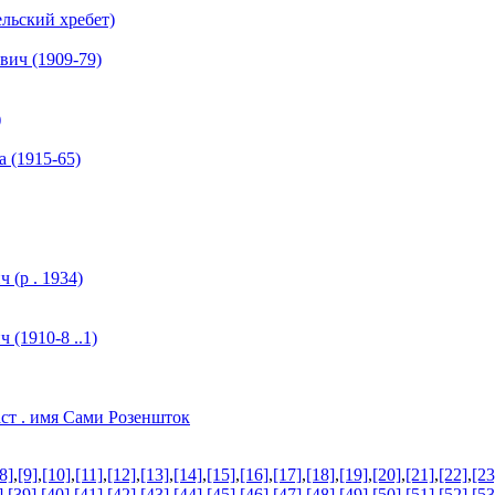
ьский хребет)
ч (1909-79)
)
(1915-65)
(р . 1934)
(1910-8 ..1)
аст . имя Сами Розеншток
8]
,
[9]
,
[10]
,
[11]
,
[12]
,
[13]
,
[14]
,
[15]
,
[16]
,
[17]
,
[18]
,
[19]
,
[20]
,
[21]
,
[22]
,
[23
]
,
[39]
,
[40]
,
[41]
,
[42]
,
[43]
,
[44]
,
[45]
,
[46]
,
[47]
,
[48]
,
[49]
,
[50]
,
[51]
,
[52]
,
[53