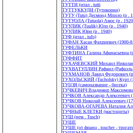
ТУТТИ (итал . tutti
ТУТТУККУДИ (Тутикорин)
ТУТУ (Tutu) Десмонд Мпило (р . 19
ТУТУОЛА (Tutuola) Амос (р . 1920
ТУУЛИК (Tuulik) Юло (р . 1940)
ТУУЛИК Юри (р . 1940)
ТУФ (итал . tufo)
ТУФАН Хасан Фахриевич (1900-8 .
ТУФЕЛЬКИ
ТУФТИНА Галина Афанасьевна (р 
ТУФФИТ
ТУХАЧЕВСКИЙ Михаил Николаеви
ТУХВАТУЛЛИН Рафаил (Рафаэль Га
ТУХМАНОВ Давид Федорович (р .
ТУХОЛЬСКИЙ (Tucholsky) Курт (1
ТУЦЗЯ (самоназвание - бисека)
ТУЧКЕВИЧ Владимир Максимович 
ТУЧКОВ Александр Алексеевич (
ТУЧКОВ Николай Алексеевич (17
ТУЧКОВА-ОГАРЕВА Наталия Алекс
ТУЧНЫЕ КЛЕТКИ (мастоциты)
ТУШ (нем . Tusch)
ТУШЕ
ТУШЕ (от франц . toucher - трогат
ТУШЕМЛЯ