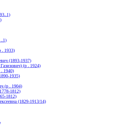
3..1)
)
.1)
. 1933)
ч (1893-1937)
зизович) (р . 1924)
 1940)
890-1935)
(р . 1904)
1778-1812)
65-1812)
еевна (1829-1913/14)
ь