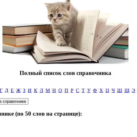
Полный список слов справочника
Г
Д
Е
Ж
З
И
К
Л
М
Н
О
П
Р
С
Т
У
Ф
Х
Ц
Ч
Ш
Щ
Э
нике (по 50 слов на странице):