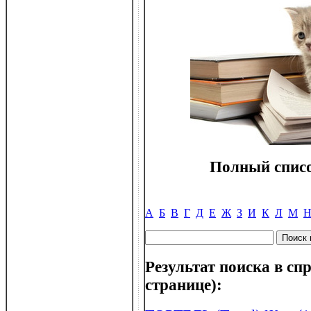
Полный списо
А
Б
В
Г
Д
Е
Ж
З
И
К
Л
М
Результат поиска в спр
странице):