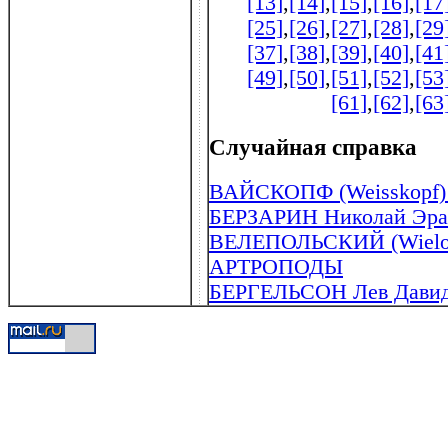
[13]
,
[14]
,
[15]
,
[16]
,
[17
[25]
,
[26]
,
[27]
,
[28]
,
[29
[37]
,
[38]
,
[39]
,
[40]
,
[41
[49]
,
[50]
,
[51]
,
[52]
,
[53
[61]
,
[62]
,
[63
Случайная справка
ВАЙСКОПФ (Weisskopf) В
БЕРЗАРИН Николай Эрас
ВЕЛЕПОЛЬСКИЙ (Wielopo
АРТРОПОДЫ
БЕРГЕЛЬСОН Лев Давидов