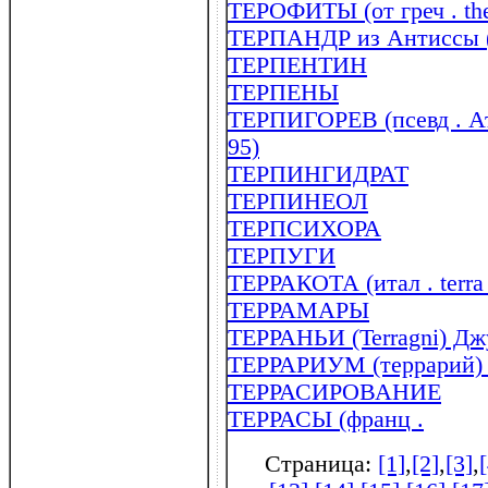
ТЕРОФИТЫ (от греч . ther
ТЕРПАНДР из Антиссы (
ТЕРПЕНТИН
ТЕРПЕНЫ
ТЕРПИГОРЕВ (псевд . Ат
95)
ТЕРПИНГИДРАТ
ТЕРПИНЕОЛ
ТЕРПСИХОРА
ТЕРПУГИ
ТЕРРАКОТА (итал . terrа 
ТЕРРАМАРЫ
ТЕРРАНЬИ (Terragni) Джу
ТЕРРАРИУМ (террарий) (от
ТЕРРАСИРОВАНИЕ
ТЕРРАСЫ (франц .
Страница:
[1]
,
[2]
,
[3]
,