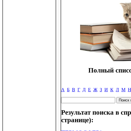
Полный списо
А
Б
В
Г
Д
Е
Ж
З
И
К
Л
М
Результат поиска в спр
странице):