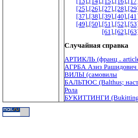
[13]
,
[14]
,
[15]
,
[16]
,
[17
[25]
,
[26]
,
[27]
,
[28]
,
[29
[37]
,
[38]
,
[39]
,
[40]
,
[41
[49]
,
[50]
,
[51]
,
[52]
,
[53
[61]
,
[62]
,
[63
Случайная справка
АРТИКЛЬ (франц . articl
АГРБА Азиз Рашидович (
ВИЛЫ (самовилы
БАЛЬТЮС (Balthus; наст
Рола
БУКИТТИНГИ (Bukitting