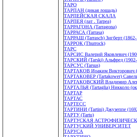
ТАРО
ТАРПАН (дикая лошадь)
ТАРПЕЙСКАЯ СКАЛА
ТАРПЕЯ (лат . Tarpea)
ТАРРАГОНА (Tarragona)
ТАРРАСА (Tarrasa)
ТАРРАШ (Tarrasсh) Зигберт (1862-
ТАРРОК (Thurrock)
ТАРС
ТАРСИС Валерий Яковлевич (190
ТАРСКИЙ (Tarski) Альфред (1902-
ТАРСУС (Tarsus)
ТАРТАКОВ Иоаким Викторович (
ТАРТАКОВЕР (Tartakower) Савелий
ТАРТАКОВСКИЙ Владимир Алекса
ТАРТАЛЬЯ (Tartaglia) Никколо (ок 
ТАРТАР
ТАРТАС
ТАРТЕСС
ТАРТИНИ (Tartini) Джузеппе (169
ТАРТУ (Tartu)
ТАРТУСКАЯ АСТРОФИЗИЧЕСКАЯ 
ТАРТУСКИЙ УНИВЕРСИТЕТ
ТАРУСА
ТАРУТИНО