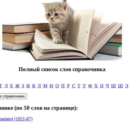
Полный список слов справочника
Г
Д
Е
Ж
З
И
К
Л
М
Н
О
П
Р
С
Т
У
Ф
Х
Ц
Ч
Ш
Щ
Э
нике (по 50 слов на странице):
евич (1921-87)