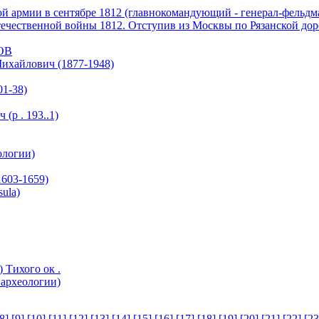
ии в сентябре 1812 (главнокомандующий - генерал-фельдмар
течественной войны 1812. Отступив из Москвы по Рязанской дор
ОВ
хайлович (1877-1948)
1-38)
р . 193..1)
логии)
603-1659)
ula)
Тихого ок .
рхеологии)
8]
,
[9]
,
[10]
,
[11]
,
[12]
,
[13]
,
[14]
,
[15]
,
[16]
,
[17]
,
[18]
,
[19]
,
[20]
,
[21]
,
[22]
,
[23