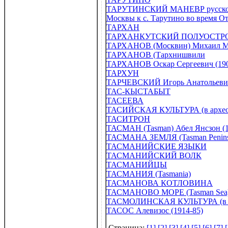
ТАРУТИНСКИЙ МАНЕВР русской арм
Москвы к с. Тарутино во время О
ТАРХАН
ТАРХАНКУТСКИЙ ПОЛУОСТР
ТАРХАНОВ (Москвин) Михаил Ми
ТАРХАНОВ (Тархнишвили
ТАРХАНОВ Оскар Сергеевич (190
ТАРХУН
ТАРЧЕВСКИЙ Игорь Анатольевич (
ТАС-КЫСТАБЫТ
ТАСЕЕВА
ТАСИЙСКАЯ КУЛЬТУРА (в архео
ТАСИТРОН
ТАСМАН (Tasman) Абел Янсзон (1
ТАСМАНА ЗЕМЛЯ (Tasman Penins
ТАСМАНИЙСКИЕ ЯЗЫКИ
ТАСМАНИЙСКИЙ ВОЛК
ТАСМАНИЙЦЫ
ТАСМАНИЯ (Tasmania)
ТАСМАНОВА КОТЛОВИНА
ТАСМАНОВО МОРЕ (Tasman Sea) 
ТАСМОЛИНСКАЯ КУЛЬТУРА (в а
ТАСОС Алевизос (1914-85)
Страница:
[1]
,
[2]
,
[3]
,
[4]
,
[5]
,
[6]
,
[7]
,
[