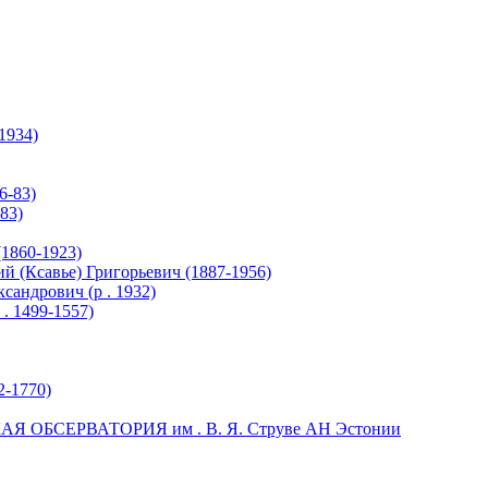
1934)
6-83)
83)
1860-1923)
 (Ксавье) Григорьевич (1887-1956)
ндрович (р . 1932)
. 1499-1557)
2-1770)
ОБСЕРВАТОРИЯ им . В. Я. Струве АН Эстонии