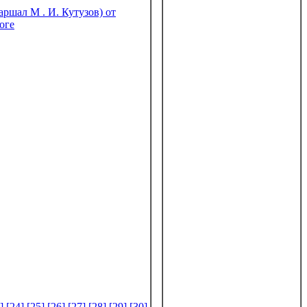
шал М . И. Кутузов) от
оге
]
,
[24]
,
[25]
,
[26]
,
[27]
,
[28]
,
[29]
,
[30]
,