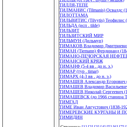
ТИЛЛЯ-ТЕПЕ
ТИЛМАНИС (Tilmanis) Освалдс (1
ТИЛОТТАМА
ТИЛЬВИТИС (Tilvytis) Теофилис (
ТИЛЬДА (исп . tilde)
ТИЛЬЗИТ
ТИЛЬЗИТСКИЙ МИР
ТИЛЬМУН (Дильмун)
ТИМАКОВ Владимир Дмитриевич 
ТИМАН (Tiemann) Фердинанд (184
ТИМАНО-ПЕЧОРСКАЯ НЕФТЕ
ТИМАНСКИЙ КРЯЖ
ТИМАНФ (5-4 вв . до н. э.)
ТИМАР (тур . timar)
ТИМАРХ (4-3 вв . до н. э.)
ТИМАШЕВ Александр Егорович (
ТИМАШЕВ Владимир Васильевич 
ТИМАШЕВ Николай Сергеевич (1
ТИМАШЕВСК (до 1966 станица Ти
ТИМГАД
ТИМЕ Иван Августович (1838-19
ТИМЕРЕВСКИЕ КУРГАНЫ И П
ТИМИДИН
Страница:
[1]
,
[2]
,
[3]
,
[4]
,
[5]
,
[6]
,
[7]
,
[