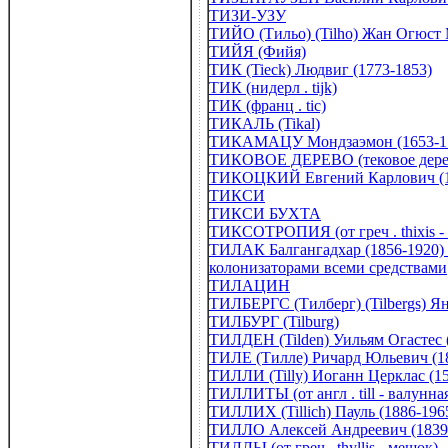
ТИЗИ-УЗУ
ТИЙО (Тильо) (Tilho) Жан Огюст 
ТИЙЯ (Фийя)
ТИК (Tieck) Людвиг (1773-1853)
ТИК (нидерл . tijk)
ТИК (франц . tic)
ТИКАЛЬ (Tikal)
ТИКАМАЦУ Мондзаэмон (1653-1
ТИКОВОЕ ДЕРЕВО (тековое дере
ТИКОЦКИЙ Евгений Карлович (1
ТИКСИ
ТИКСИ БУХТА
ТИКСОТРОПИЯ (от греч . thixis - 
ТИЛАК Балгангадхар (1856-1920) 
колонизаторами всеми средствами
ТИЛАЦИН
ТИЛБЕРГС (Тилберг) (Tilbergs) Ян
ТИЛБУРГ (Tilburg)
ТИЛДЕН (Tilden) Уильям Огастес 
ТИЛЕ (Тилле) Ричард Юльевич (18
ТИЛЛИ (Tilly) Иоганн Церклас (1
ТИЛЛИТЫ (от англ . till - валунна
ТИЛЛИХ (Tillich) Пауль (1886-196
ТИЛЛО Алексей Андреевич (1839-
ТИЛЛЫ (от греч . thyllis - мешок)