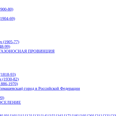
900-80)
1904-69)
(1905-77)
8-99)
ГАЗОНОСНАЯ ПРОВИНЦИЯ
1818-93)
(1930-82)
886-1970)
машевская) город в Российской Федерации
20)
ОСЕЛЕНИЕ
8]
,
[9]
,
[10]
,
[11]
,
[12]
,
[13]
,
[14]
,
[15]
,
[16]
,
[17]
,
[18]
,
[19]
,
[20]
,
[21]
,
[22]
,
[23