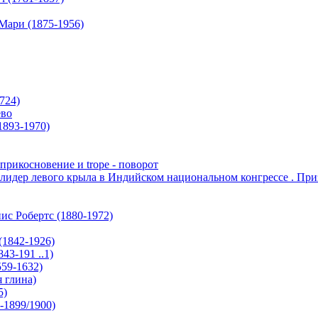
Мари (1875-1956)
724)
во
893-1970)
прикосновение и trope - поворот
лидер левого крыла в Индийском национальном конгрессе . При
ис Робертс (1880-1972)
(1842-1926)
43-191 ..1)
559-1632)
я глина)
5)
1899/1900)