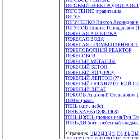
ТЯГОВЫЙ ЭЛЕКТРОДВИГАТЕЛ
ТЯГОТЕНИЕ (гравитация
ТЯГУН
ТЯГУНЕНКО Виктор Леонидович 
ТЯГУНОВ Никита Геннадиевич (1
ТЯЖЕЛАЯ АТЛЕТИКА
ТЯЖЕЛАЯ ВОДА
ТЯЖЕЛАЯ ПРОМЫШЛЕННОСТ
ТЯЖЕЛОВОДНЫЙ РЕАКТОР
ТЯЖЕЛОВОЗ
ТЯЖЕЛЫЕ МЕТАЛЛЫ
ТЯЖЕЛЫЙ БЕТОН
ТЯЖЕЛЫЙ ВОДОРОД
ТЯЖЕЛЫЙ ЛЕПТОН (??+
ТЯЖЕЛЫЙ ОРГАНИЧЕСКИЙ С
ТЯЖЕЛЫЙ ШПАТ
ТЯЖЛОВ Анатолий Степанович (р
ТЯМЫ (чамы
ТЯНЬ (кит . небо)
ТЯНЬ ХАНЬ (1898-1968)
ТЯНЬ ЦЗЯНЬ (полное имя Тун Тянь
ТЯНЬ-ДИ (кит . небесный владык
Страница:
[1]
,
[2]
,
[3]
,
[4]
,
[5]
,
[6]
,
[7]
,
[
[31]
,
[32]
,
[33]
,
[34]
,
[35]
,
[36]
,
[37]
,
[38