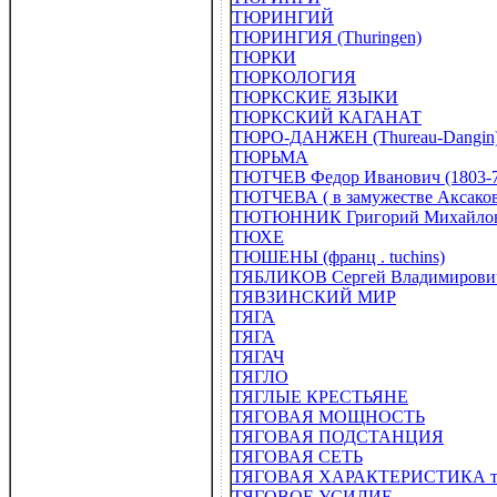
ТЮРИНГИЙ
ТЮРИНГИЯ (Thuringen)
ТЮРКИ
ТЮРКОЛОГИЯ
ТЮРКСКИЕ ЯЗЫКИ
ТЮРКСКИЙ КАГАНАТ
ТЮРО-ДАНЖЕН (Thureau-Dangin) 
ТЮРЬМА
ТЮТЧЕВ Федор Иванович (1803-7
ТЮТЧЕВА ( в замужестве Аксаков
ТЮТЮННИК Григорий Михайлович
ТЮХЕ
ТЮШЕНЫ (франц . tuchins)
ТЯБЛИКОВ Сергей Владимирович 
ТЯВЗИНСКИЙ МИР
ТЯГА
ТЯГА
ТЯГАЧ
ТЯГЛО
ТЯГЛЫЕ КРЕСТЬЯНЕ
ТЯГОВАЯ МОЩНОСТЬ
ТЯГОВАЯ ПОДСТАНЦИЯ
ТЯГОВАЯ СЕТЬ
ТЯГОВАЯ ХАРАКТЕРИСТИКА тра
ТЯГОВОЕ УСИЛИЕ