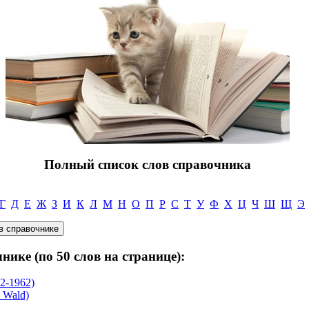
Полный список слов справочника
Г
Д
Е
Ж
З
И
К
Л
М
Н
О
П
Р
С
Т
У
Ф
Х
Ц
Ч
Ш
Щ
Э
нике (по 50 слов на странице):
2-1962)
Wald)