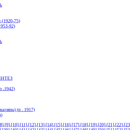
Ь
(1920-75)
953-92)
Ь
ИНТЕЗ
 .1942)
цзянь) (р . 1917)
а)
8]
,
[9]
,
[10]
,
[11]
,
[12]
,
[13]
,
[14]
,
[15]
,
[16]
,
[17]
,
[18]
,
[19]
,
[20]
,
[21]
,
[22]
,
[23
]
,
[39]
,
[40]
,
[41]
,
[42]
,
[43]
,
[44]
,
[45]
,
[46]
,
[47]
,
[48]
,
[49]
,
[50]
,
[51]
,
[52]
,
[53