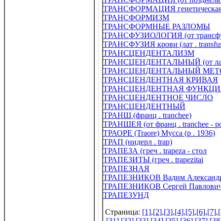
ТРАНСФОРМАЦИЯ генетическа
ТРАНСФОРМИЗМ
ТРАНСФОРМНЫЕ РАЗЛОМЫ
ТРАНСФУЗИОЛОГИЯ (от трансфузи
ТРАНСФУЗИЯ крови (лат . transfus
ТРАНСЦЕНДЕНТАЛИЗМ
ТРАНСЦЕНДЕНТАЛЬНЫЙ (от лат .
ТРАНСЦЕНДЕНТАЛЬНЫЙ МЕТ
ТРАНСЦЕНДЕНТНАЯ КРИВАЯ
ТРАНСЦЕНДЕНТНАЯ ФУНКЦИ
ТРАНСЦЕНДЕНТНОЕ ЧИСЛО
ТРАНСЦЕНДЕНТНЫЙ
ТРАНШ (франц . tranchee)
ТРАНШЕЯ (от франц . tranchee - р
ТРАОРЕ (Traore) Мусса (р . 1936)
ТРАП (нидерл . trap)
ТРАПЕЗА (греч . trapeza - стол
ТРАПЕЗИТЫ (греч . trapezitai
ТРАПЕЗНАЯ
ТРАПЕЗНИКОВ Вадим Александро
ТРАПЕЗНИКОВ Сергей Павлович 
ТРАПЕЗУНД
Страница:
[1]
,
[2]
,
[3]
,
[4]
,
[5]
,
[6]
,
[7]
,
[
[31]
,
[32]
,
[33]
,
[34]
,
[35]
,
[36]
,
[37]
,
[38