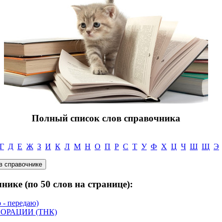
Полный список слов справочника
Г
Д
Е
Ж
З
И
К
Л
М
Н
О
П
Р
С
Т
У
Ф
Х
Ц
Ч
Ш
Щ
Э
нике (по 50 слов на странице):
 - передаю)
ОРАЦИИ (ТНК)