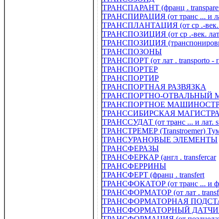
ТРАНСПАРАНТ (франц . transpare
ТРАНСПИРАЦИЯ (от транс ... и лат
ТРАНСПЛАНТАЦИЯ (от ср .-век. лат
ТРАНСПОЗИЦИЯ (от ср .-век. лат tr
ТРАНСПОЗИЦИЯ (транспониров
ТРАНСПОЗОНЫ
ТРАНСПОРТ (от лат . transporto -
ТРАНСПОРТЕР
ТРАНСПОРТИР
ТРАНСПОРТНАЯ РАЗВЯЗКА
ТРАНСПОРТНО-ОТВАЛЬНЫЙ 
ТРАНСПОРТНОЕ МАШИНОСТ
ТРАНССИБИРСКАЯ МАГИСТРАЛЬ (
ТРАНССУДАТ (от транс ... и лат. s
ТРАНСТРЕМЕР (Transtroemer) Тумас
ТРАНСУРАНОВЫЕ ЭЛЕМЕНТЫ
ТРАНСФЕРАЗЫ
ТРАНСФЕРКАР (англ . transfercar
ТРАНСФЕРРИНЫ
ТРАНСФЕРТ (франц . transfert
ТРАНСФОКАТОР (от транс ... и ф
ТРАНСФОРМАТОР (от лат . transf
ТРАНСФОРМАТОРНАЯ ПОДС
ТРАНСФОРМАТОРНЫЙ ДАТЧИ
ТРАНСФОРМАЦИЯ (от позднелат . 