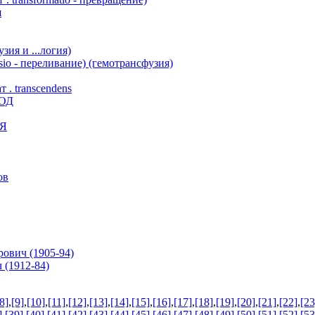
я
я и ...логия)
io - переливание) (гемотрансфузия)
 transcendens
ОД
Я
ов
вич (1905-94)
(1912-84)
8]
,
[9]
,
[10]
,
[11]
,
[12]
,
[13]
,
[14]
,
[15]
,
[16]
,
[17]
,
[18]
,
[19]
,
[20]
,
[21]
,
[22]
,
[23
]
,
[39]
,
[40]
,
[41]
,
[42]
,
[43]
,
[44]
,
[45]
,
[46]
,
[47]
,
[48]
,
[49]
,
[50]
,
[51]
,
[52]
,
[53