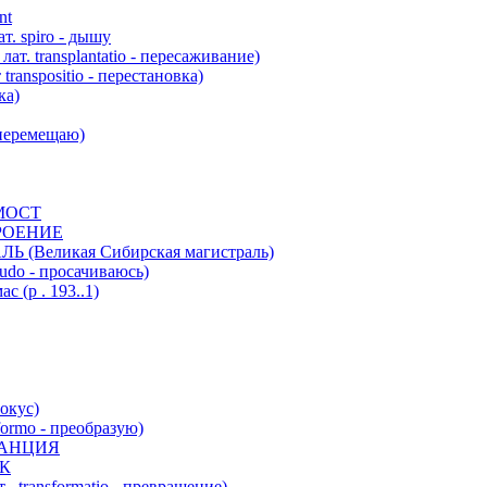
nt
. spiro - дышу
. transplantatio - пересаживание)
anspositio - перестановка)
ка)
 перемещаю)
МОСТ
РОЕНИЕ
Великая Сибирская магистраль)
udo - просачиваюсь)
 (р . 193..1)
окус)
ormo - преобразую)
ТАНЦИЯ
К
transformatio - превращение)